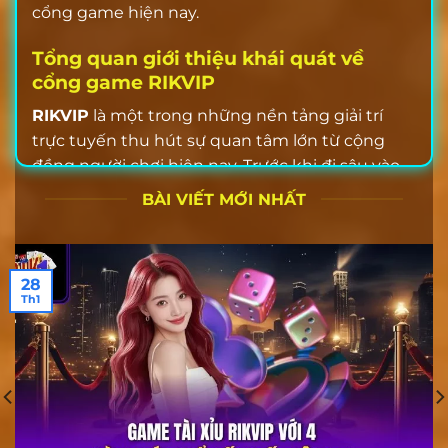
cổng game hiện nay.
Tổng quan giới thiệu khái quát về
cổng game
RIKVIP
RIKVIP
là một trong những nền tảng giải trí
trực tuyến thu hút sự quan tâm lớn từ cộng
đồng người chơi hiện nay. Trước khi đi sâu vào
từng sản phẩm và dịch vụ cụ thể, việc nắm bắt
BÀI VIẾT MỚI NHẤT
bức tranh tổng quan sẽ giúp người đọc hiểu rõ
hơn về quy mô hoạt động, định hướng phát
triển cũng như những điểm nổi bật tạo nên sức
28
hút của thương hiệu này.
Th1