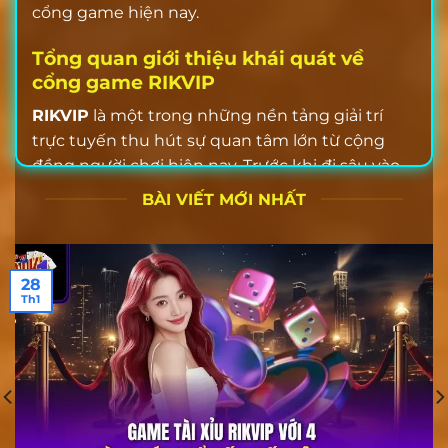
cổng game hiện nay.
Tổng quan giới thiệu khái quát về
cổng game
RIKVIP
RIKVIP
là một trong những nền tảng giải trí
trực tuyến thu hút sự quan tâm lớn từ cộng
đồng người chơi hiện nay. Trước khi đi sâu vào
từng sản phẩm và dịch vụ cụ thể, việc nắm bắt
BÀI VIẾT MỚI NHẤT
bức tranh tổng quan sẽ giúp người đọc hiểu rõ
hơn về quy mô hoạt động, định hướng phát
triển cũng như những điểm nổi bật tạo nên sức
28
hút của thương hiệu này.
Th1