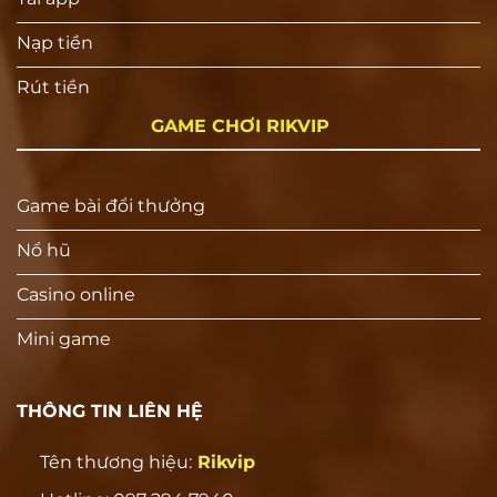
mình rõ nét, thể hiện qua các cột mốc quan
trọng dưới đây:
Nạp tiền
Rút tiền
GAME CHƠI RIKVIP
Game bài đổi thưởng
Nổ hũ
Casino online
Các cột mốc đáng vinh danh của cổng game
RIKVIP
Mini game
Năm
Thành tựu
THÔNG TIN LIÊN HỆ
RIKVIP
CLUB chính thức ra mắt thị trường với
phiên bản đầu tiên, ghi nhận hơn 21.000 tài
Tên thương hiệu:
Rikvip
2018
khoản đăng ký trong 6 tháng đầu và lưu lượng
truy cập trung bình đạt 9.000 phiên mỗi ngày.