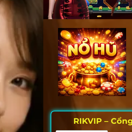
RIKVIP – Cổn