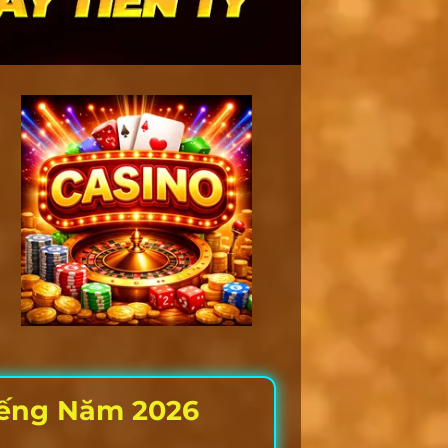
iếng Năm 2026