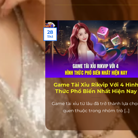
28
Th1
at Từ A Tới
Game Tài Xỉu Rikvip Với 4 Hìn
 Rikvip
Thức Phổ Biến Nhất Hiện Nay
Thông tin khái quát
ớng dẫn chơi
Game tài xỉu từ lâu đã trở thành lựa ch
g tâm và [...]
quen thuộc trong nhóm trò [...]
Trong bối cảnh thị trường cổng
lạc giúp người đọc dễ đánh giá 
quy mô và định hướng vận hành