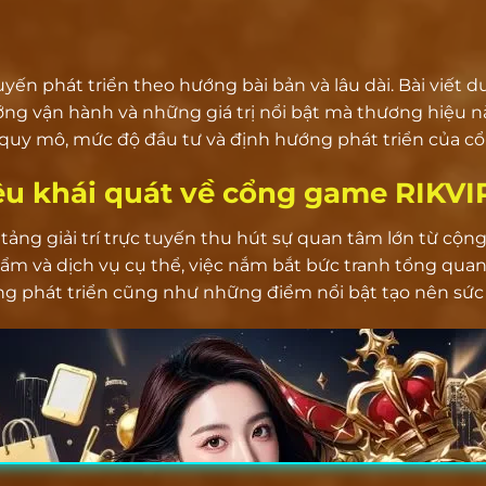
tuyến phát triển theo hướng bài bản và lâu dài. Bài viết 
ớng vận hành và những giá trị nổi bật mà thương hiệu n
 quy mô, mức độ đầu tư và định hướng phát triển của c
iệu khái quát về cổng game
RIKVI
ảng giải trí trực tuyến thu hút sự quan tâm lớn từ cộng
hẩm và dịch vụ cụ thể, việc nắm bắt bức tranh tổng quan
g phát triển cũng như những điểm nổi bật tạo nên sức 