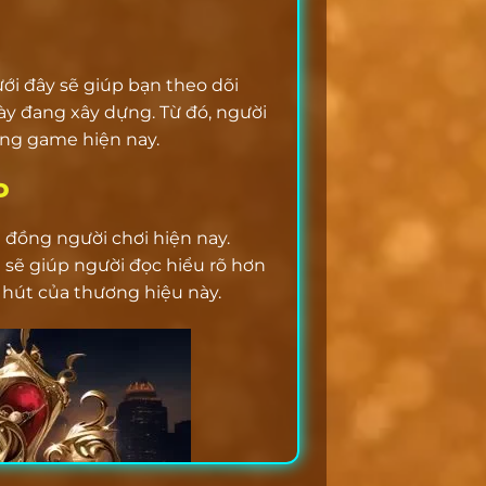
dưới đây sẽ giúp bạn theo dõi
ày đang xây dựng. Từ đó, người
ổng game hiện nay.
P
 đồng người chơi hiện nay.
 sẽ giúp người đọc hiểu rõ hơn
hút của thương hiệu này.